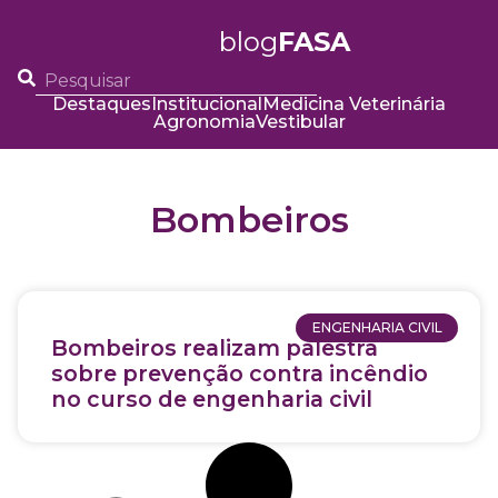
blog
FASA
Destaques
Institucional
Medicina Veterinária
Agronomia
Vestibular
Bombeiros
ENGENHARIA CIVIL
Bombeiros realizam palestra
sobre prevenção contra incêndio
no curso de engenharia civil