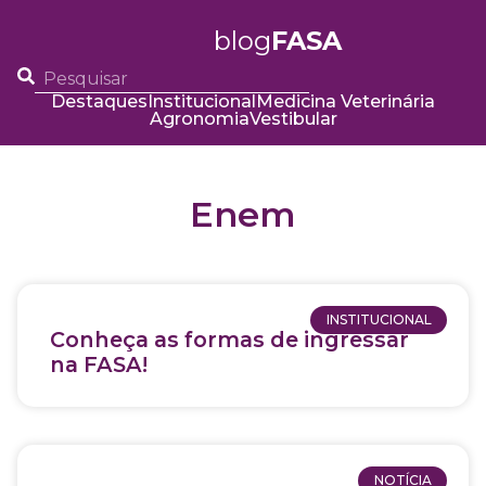
blog
FASA
Destaques
Institucional
Medicina Veterinária
Agronomia
Vestibular
Enem
INSTITUCIONAL
Conheça as formas de ingressar
na FASA!
NOTÍCIA