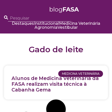
blog
FASA
Destaques
Institucional
Medicina Veterinária
Agronomia
Vestibular
Gado de leite
MEDICINA VETERINÁRIA
Alunos de Medicina Veterinária da
FASA realizam visita técnica à
Cabanha Gema