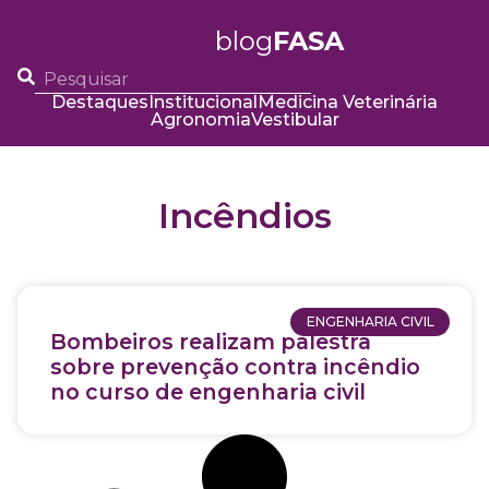
blog
FASA
Destaques
Institucional
Medicina Veterinária
Agronomia
Vestibular
Incêndios
ENGENHARIA CIVIL
Bombeiros realizam palestra
sobre prevenção contra incêndio
no curso de engenharia civil