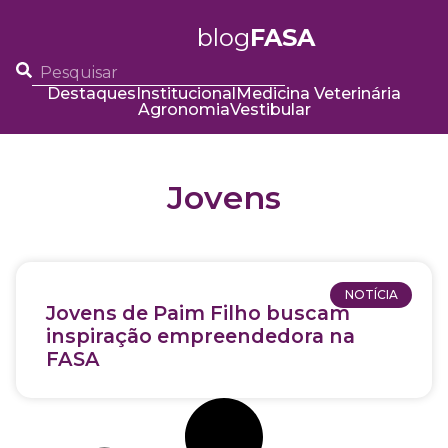
blog
FASA
Destaques
Institucional
Medicina Veterinária
Agronomia
Vestibular
Jovens
NOTÍCIA
Jovens de Paim Filho buscam
inspiração empreendedora na
FASA