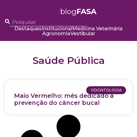
blog
FASA
Destaques
Institucional
Medicina Veterinária
Agronomia
Vestibular
Saúde Pública
ODONTOLOGIA
Maio Vermelho: mês dedicado à
prevenção do câncer bucal