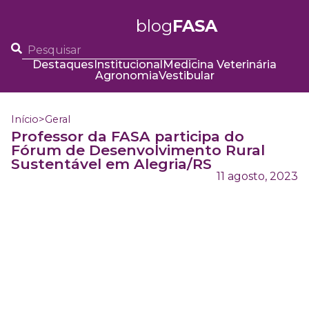
blog
FASA
Destaques
Institucional
Medicina Veterinária
Agronomia
Vestibular
Início
>
Geral
Professor da FASA participa do
Fórum de Desenvolvimento Rural
Sustentável em Alegria/RS
11 agosto, 2023