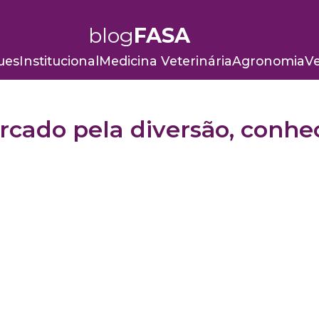
blog
FASA
ues
Institucional
Medicina Veterinária
Agronomia
Ve
cado pela diversão, conhe