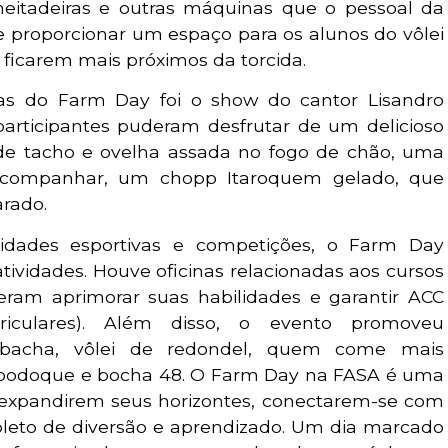
eitadeiras e outras máquinas que o pessoal da
 proporcionar um espaço para os alunos do vôlei
ficarem mais próximos da torcida.
s do Farm Day foi o show do cantor Lisandro
participantes puderam desfrutar de um delicioso
 de tacho e ovelha assada no fogo de chão, uma
a acompanhar, um chopp Itaroquem gelado, que
arado.
vidades esportivas e competições, o Farm Day
ividades. Houve oficinas relacionadas aos cursos
ram aprimorar suas habilidades e garantir ACC
riculares). Além disso, o evento promoveu
bacha, vôlei de redondel, quem come mais
e bodoque e bocha 48. O Farm Day na FASA é uma
 expandirem seus horizontes, conectarem-se com
pleto de diversão e aprendizado. Um dia marcado