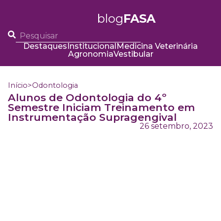
blog
FASA
Destaques
Institucional
Medicina Veterinária
Agronomia
Vestibular
Início
>
Odontologia
Alunos de Odontologia do 4º
Semestre Iniciam Treinamento em
Instrumentação Supragengival
26 setembro, 2023