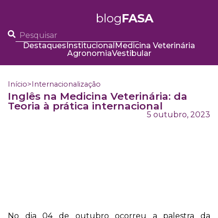
blog
FASA
Destaques
Institucional
Medicina Veterinária
Agronomia
Vestibular
Início
>
Internacionalização
Inglês na Medicina Veterinária: da
Teoria à prática internacional
5 outubro, 2023
No dia 04 de outubro ocorreu a palestra da