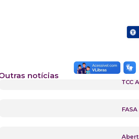
Abrir a
Outras notícias
TCC A
FASA 
Abert