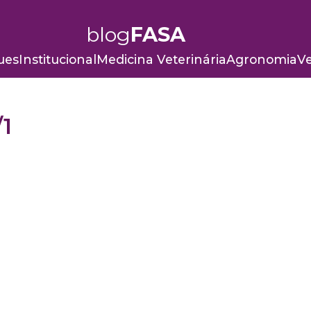
blog
FASA
ues
Institucional
Medicina Veterinária
Agronomia
Ve
/1