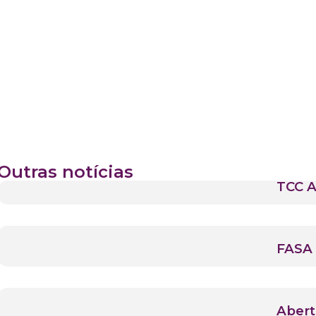
Outras notícias
TCC A
FASA 
Abert