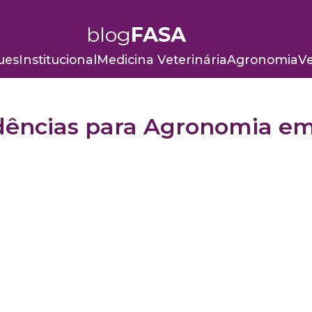
blog
FASA
ues
Institucional
Medicina Veterinária
Agronomia
Ve
ndências para Agronomia e