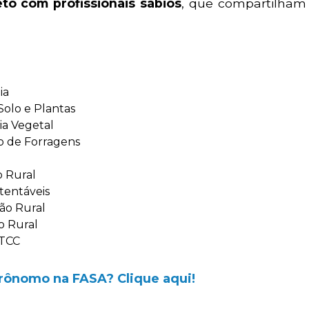
eto com profissionais sábios
, que compartilham
ia
Solo e Plantas
gia Vegetal
o de Forragens
o Rural
stentáveis
ção Rural
o Rural
 TCC
rônomo na FASA? Clique aqui!