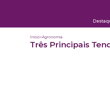
Destaq
Início
>
Agronomia
Três Principais Te