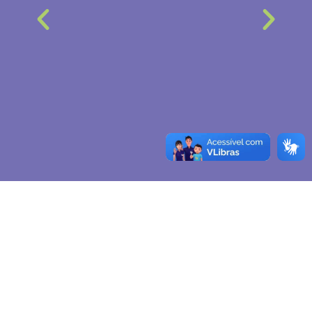
Modalidades
Noturno
Alternância
Conheça a modalidade da
alternância
Além das aulas noturnas, contamos também