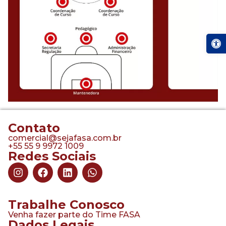
Abrir a
Contato
comercial@sejafasa.com.br
+55 55 9 9972 1009
Redes Sociais
Trabalhe Conosco
Venha fazer parte do Time FASA
Dados Legais