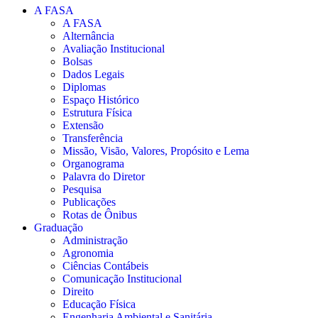
A FASA
A FASA
Alternância
Avaliação Institucional
Bolsas
Dados Legais
Diplomas
Espaço Histórico
Estrutura Física
Extensão
Transferência
Missão, Visão, Valores, Propósito e Lema
Organograma
Palavra do Diretor
Pesquisa
Publicações
Rotas de Ônibus
Graduação
Administração
Agronomia
Ciências Contábeis
Comunicação Institucional
Direito
Educação Física
Engenharia Ambiental e Sanitária