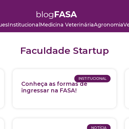
blog
FASA
ues
Institucional
Medicina Veterinária
Agronomia
Ve
Faculdade Startup
INSTITUCIONAL
Conheça as formas de
ingressar na FASA!
NOTÍCIA